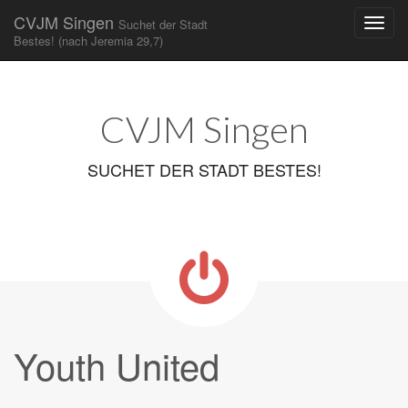
CVJM Singen
Suchet der Stadt
Bestes! (nach Jeremia 29,7)
Main
Skip
to
menu
content
CVJM Singen
SUCHET DER STADT BESTES!
Youth United