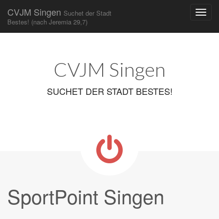
CVJM Singen
Suchet der Stadt
Bestes! (nach Jeremia 29,7)
Main
Skip
to
menu
content
CVJM Singen
SUCHET DER STADT BESTES!
SportPoint Singen