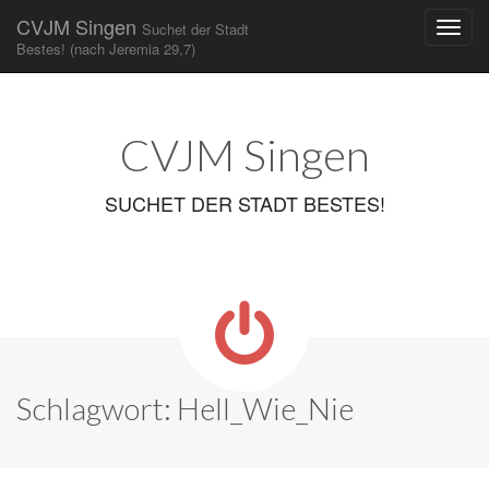
CVJM Singen
Suchet der Stadt
Bestes! (nach Jeremia 29,7)
Main
Skip
to
menu
content
CVJM Singen
SUCHET DER STADT BESTES!
Schlagwort:
Hell_Wie_Nie